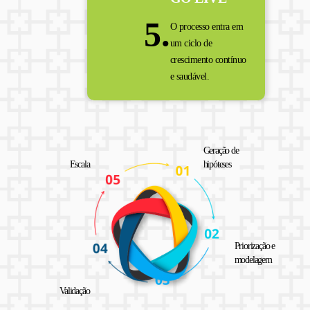
5.
O processo entra em
um ciclo de
crescimento contínuo
e saudável.
Geração de
Escala
hipóteses
Priorização e
modelagem
Validação