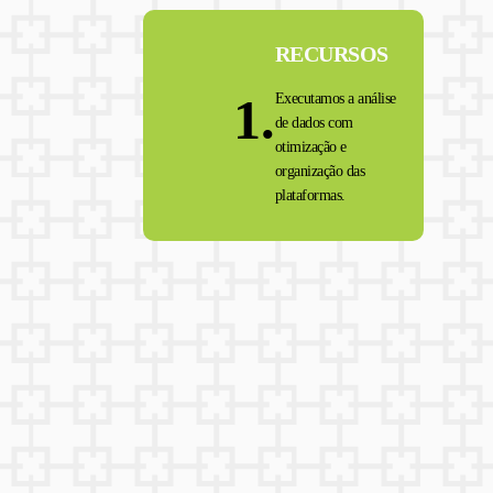
RECURSOS
1.
Executamos a análise
de dados com
otimização e
organização das
plataformas.